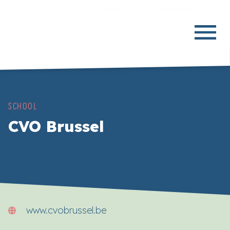
SCHOOL
CVO Brussel
w
w
w
.
c
v
o
b
r
u
s
s
e
l
.
b
e