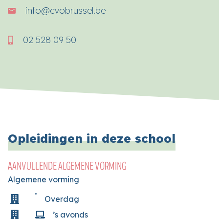
i
n
f
o
@
c
v
o
b
r
u
s
s
e
l
.
b
e
02 528 09 50
Opleidingen in deze school
AANVULLENDE ALGEMENE VORMING
Algemene vorming
Overdag
’s avonds