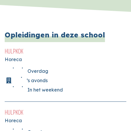
Opleidingen in deze school
HULPKOK
Horeca
Overdag
’s avonds
In het weekend
HULPKOK
Horeca