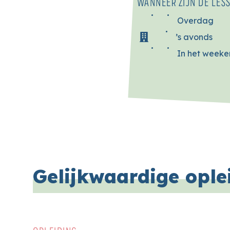
WANNEER ZIJN DE LES
Overdag
’s avonds
In het week
Gelijkwaardige ople