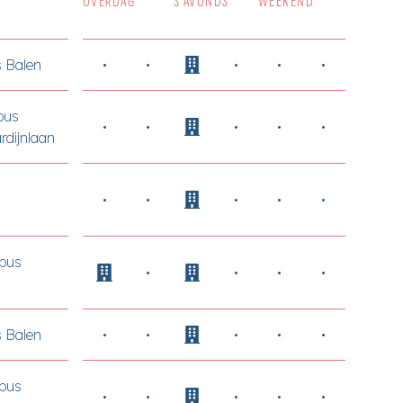
OVERDAG
’S AVONDS
WEEKEND
 Balen
pus
rdijnlaan
pus
 Balen
pus