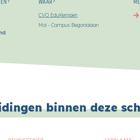
SEN?
WAAR?
ME
CVO EduKempen
Mol - Campus Begonialaan
end
idingen binnen deze sc