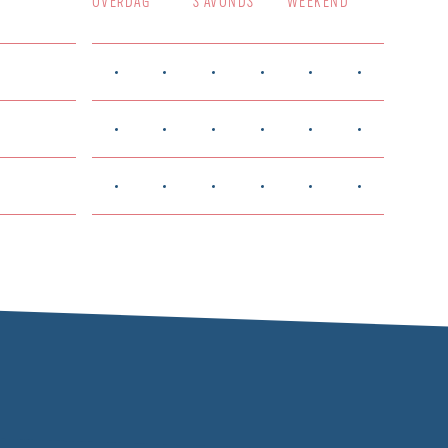
OVERDAG
’S AVONDS
WEEKEND