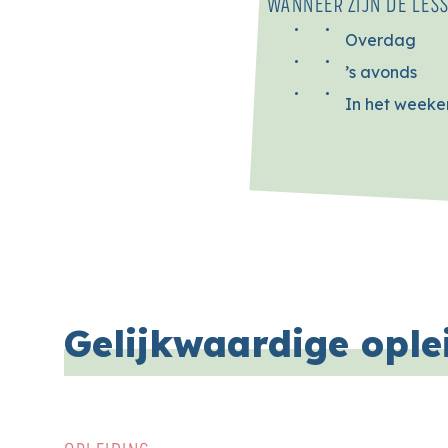
WANNEER ZIJN DE LES
Overdag
’s avonds
In het week
Gelijkwaardige ople