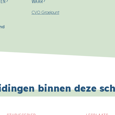
SEN?
WAAR?
CVO Groeipunt
end
idingen binnen deze sc