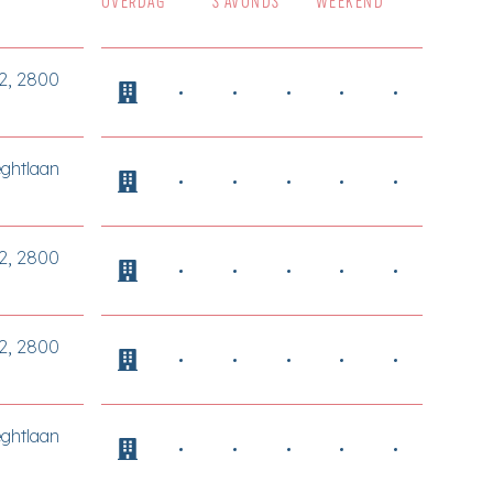
OVERDAG
’S AVONDS
WEEKEND
42, 2800
ghtlaan
42, 2800
42, 2800
ghtlaan