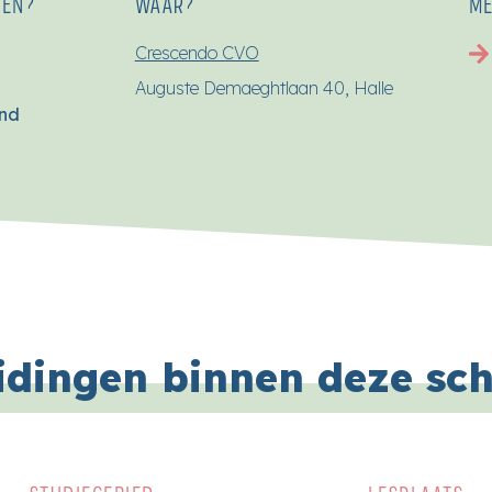
SEN?
WAAR?
ME
Crescendo CVO
Auguste Demaeghtlaan 40, Halle
end
idingen binnen deze sc