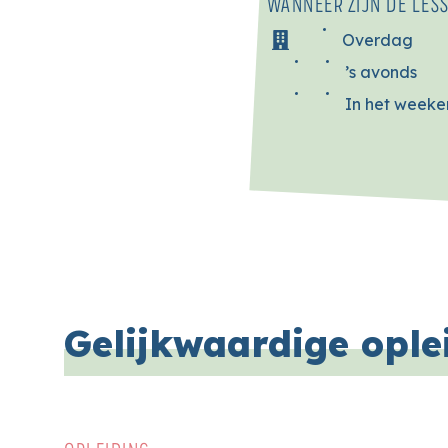
WANNEER ZIJN DE LES
Overdag
’s avonds
In het week
Gelijkwaardige ople