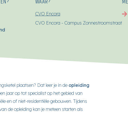
SEN?
WAAR?
ME
CVO Encora
CVO Encora - Campus Zonnestroomstraat
end
sketel plaatsen? Dat leer je in de
opleiding
 een jaar op tot specialist op het gebied van
iële en of niet-residentiële gebouwen. Tijdens
e van de opleiding kan je meteen starten als