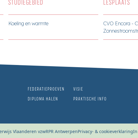
STUDIEGEBIED
LESPLAATS
Koeling en warmte
CVO Encora - 
Zonnestroomstr
FEDERATIEPROEVEN
VISIE
DIPLOMA HALEN
PRAKTISCHE INFO
rwijs Vlaanderen vzw
RPR Antwerpen
Privacy- & cookieverklaring
In