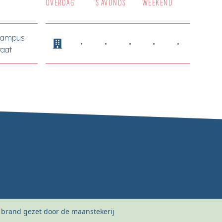
OVERDAG
’S AVONDS
WEEKEND
Campus
aat
 brand gezet door de maanstekerij