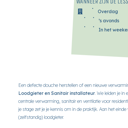
WANNEER ZIJN DE LES
Overdag
’s avonds
In het week
Een defecte douche herstellen of een nieuwe verwarming
Loodgieter en Sanitair installateur
. We leiden je in
centrale verwarming, sanitair en ventilatie voor resident
je stage zet je je kennis om in de praktijk. Aan het eind
(zelfstandig) loodgieter.