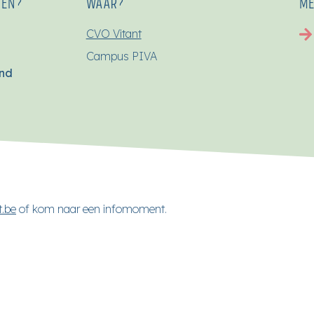
SEN?
WAAR?
ME
CVO Vitant
Campus PIVA
end
t.be
of kom naar een infomoment.