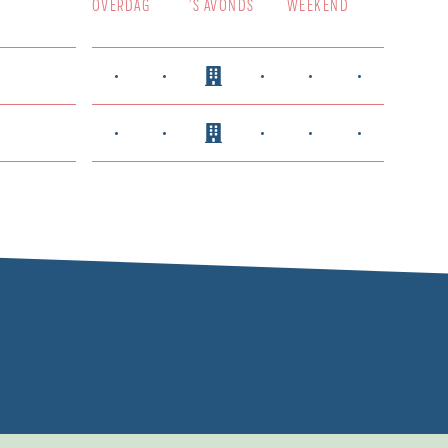
OVERDAG
’S AVONDS
WEEKEND