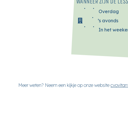
WANNEER ZIJN DE LES
Overdag
’s avonds
In het week
Meer weten? Neem een kijkje op onze website
cvovitan