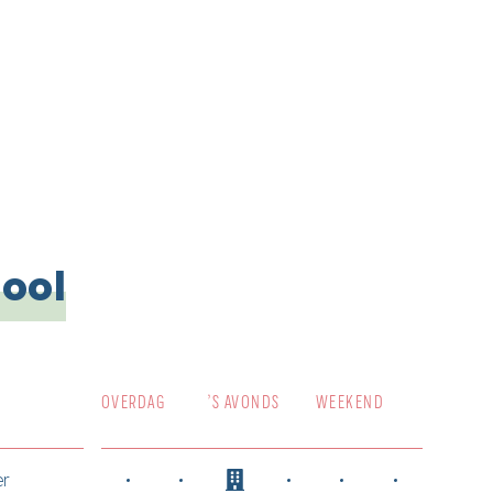
hool
OVERDAG
’S AVONDS
WEEKEND
r