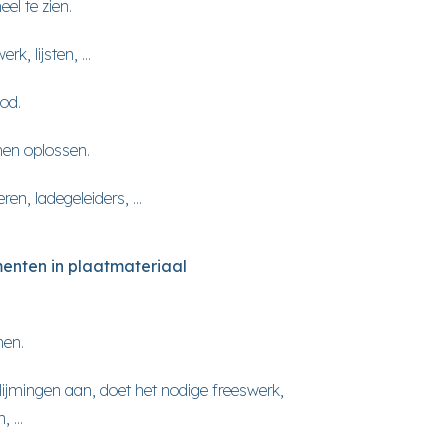
el te zien.
, lijsten, ...
od.
men oplossen.
n, ladegeleiders, ...
menten in plaatmateriaal
men.
lijmingen aan, doet het nodige freeswerk,
 ...