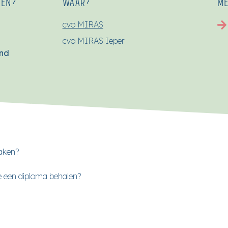
SEN?
WAAR?
ME
cvo MIRAS
cvo MIRAS Ieper
end
maken?
 je een diploma behalen?