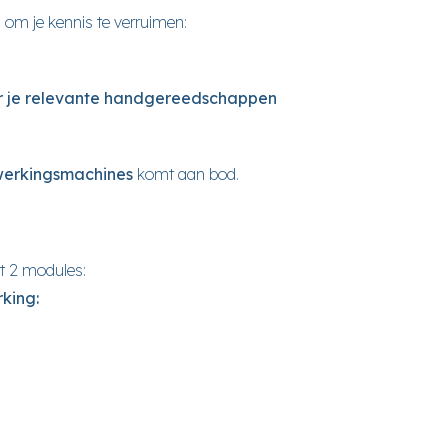
e
om je kennis te verruimen:
er je relevante handgereedschappen
erkingsmachines
komt aan bod.
it 2 modules:
king: