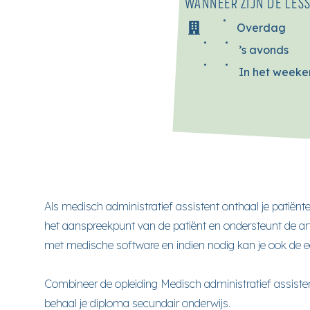
WANNEER ZIJN DE LES
Overdag
’s avonds
In het week
Als medisch administratief assistent onthaal je patiënte
het aanspreekpunt van de patiënt en ondersteunt de art
met medische software en indien nodig kan je ook de e
Combineer de opleiding Medisch administratief assist
behaal je diploma secundair onderwijs.