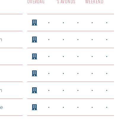
OVERDAG
’S AVONDS
WEEKEND
n
n
ke