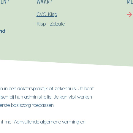
SEN?
WAAR?
ME
CVO Kisp
Kisp - Zelzate
end
n in een dokterspraktijk of ziekenhuis. Je bent
sen bij hun administratie. Je kan vlot werken
erste basiszorg toepassen.
ent met Aanvullende algemene vorming en