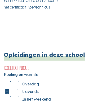
Koelmonteur en na deel 2 haal je
het certificaat Koeltechnicus
Opleidingen in deze school
KOELTECHNICUS
Koeling en warmte
Overdag
’s avonds
In het weekend