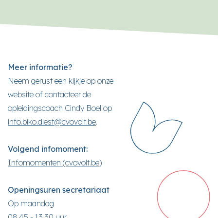
Meer informatie?
Neem gerust een kijkje op onze
website of contacteer de
opleidingscoach Cindy Boel op
info.biko.diest@cvovolt.be
.
Volgend infomoment:
Infomomenten (cvovolt.be)
Openingsuren secretariaat
Op maandag
08.45 - 13.30 uur