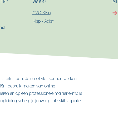
SEN?
WAAR?
ME
CVO Kisp
Kisp - Aalst
end
al sterk staan. Je moet vlot kunnen werken
ciënt gebruik maken van online
eren en op een professionele manier e-mails
leiding scherp je jouw digitale skills op alle