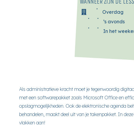
WANNEER ZIJN DE LES
Overdag
’s avonds
In het week
Als administratieve kracht moet je tegenwoordig digita
met een softwarepakket zoals Microsoft Office en effi
opslagmogelijkheden. Ook de elektronische agenda beh
behandelen, maakt deel uit van je takenpakket. In deze op
vlakken aan!