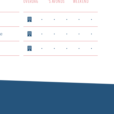
OVERDAG
’S AVONDS
WEEKEND
ke