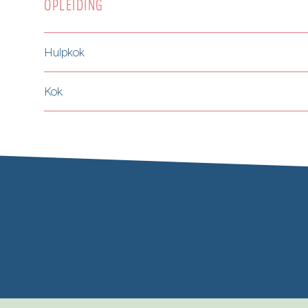
OPLEIDING
Hulpkok
Kok