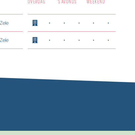
OVERDAG
’S AVONDS
WEEKEND
Zele
Zele