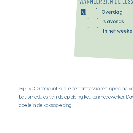
WANNEER ZIJN DE LES
Overdag
’s avonds
In het week
Bij CVO Groeipunt kun je een professionele opleiding vo
basismodules van de opleiding keukenmedewerker. Daar
doe je in de koksopleiding.