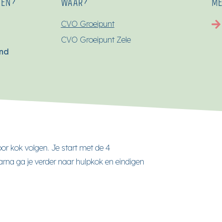
SEN?
WAAR?
ME
CVO Groeipunt
CVO Groeipunt Zele
end
or kok volgen. Je start met de 4
na ga je verder naar hulpkok en eindigen