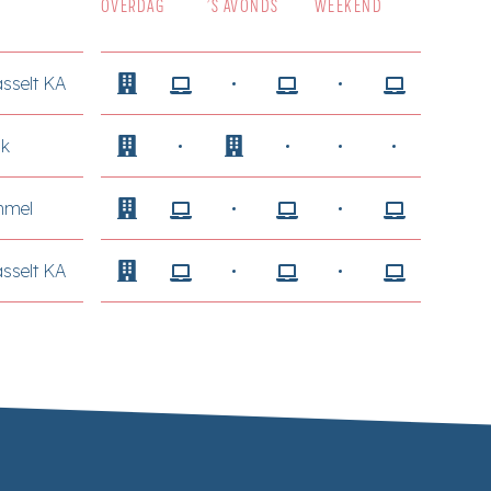
OVERDAG
’S AVONDS
WEEKEND
sselt KA
k
mmel
sselt KA