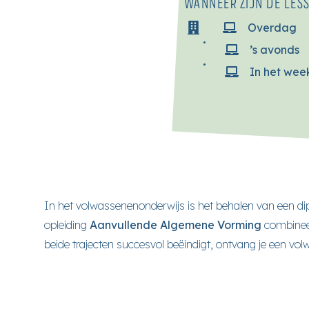
WANNEER ZIJN DE LES
Overdag
’s avonds
In het we
In het volwassenenonderwijs is het behalen van een dip
opleiding
Aanvullende Algemene Vorming
combineer
beide trajecten succesvol beëindigt, ontvang je een vo