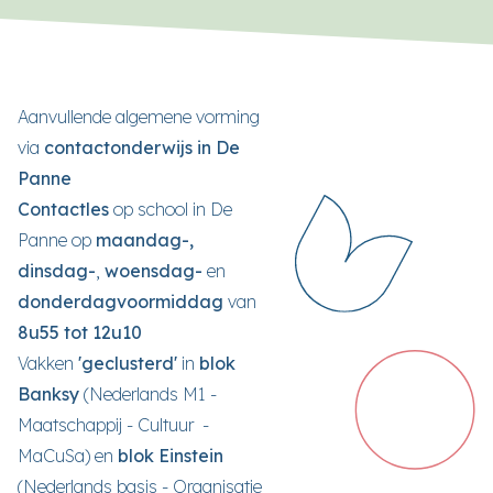
Aanvullende algemene vorming
via
contactonderwijs in De
Panne
Contactles
op school in De
Panne op
maandag-,
dinsdag-
,
woensdag-
en
donderdagvoormiddag
van
8u55 tot 12u10
Vakken
'geclusterd'
in
blok
Banksy
(Nederlands M1 -
Maatschappij - Cultuur -
MaCuSa)
en
blok Einstein
(Nederlands basis - Organisatie