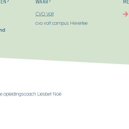
SEN?
WAAR?
ME
CVO Volt
cvo volt campus Heverlee
end
de opleidingscoach Liesbet Noé