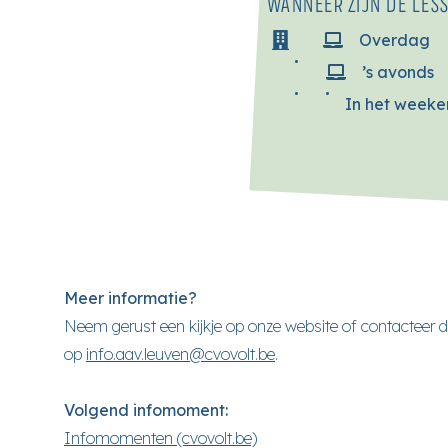
WANNEER ZIJN DE LES
Overdag
’s avonds
In het week
Meer informatie?
Neem gerust een kijkje op onze website of contacteer 
op
info.aav.leuven@cvovolt.be
.
Volgend infomoment:
Infomomenten (cvovolt.be)