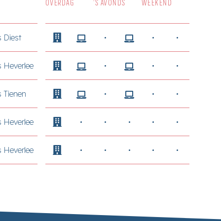
OVERDAG
’S AVONDS
WEEKEND
 Diest
 Heverlee
 Tienen
 Heverlee
 Heverlee