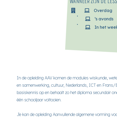
WANNEER ZIJN DE LES
Overdag
’s avonds
In het we
In de opleiding AAV komen de modules wiskunde, wete
en samenwerking, cultuur, Nederlands, ICT en Frans/E
basiskennis op en behaalt zo het diploma secundair onde
één schooljaar voltooien.
Je kan de opleiding Aanvullende algemene vorming voor