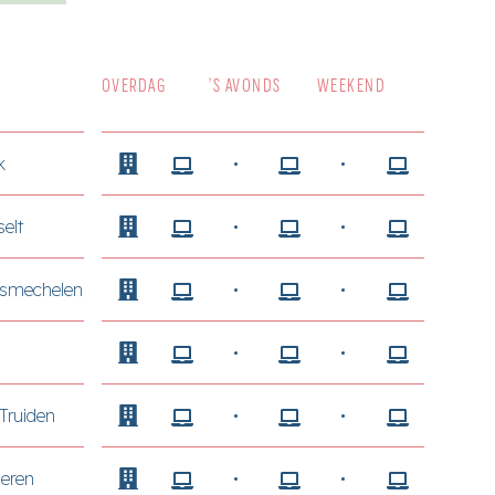
OVERDAG
’S AVONDS
WEEKEND
k
elt
smechelen
Truiden
eren